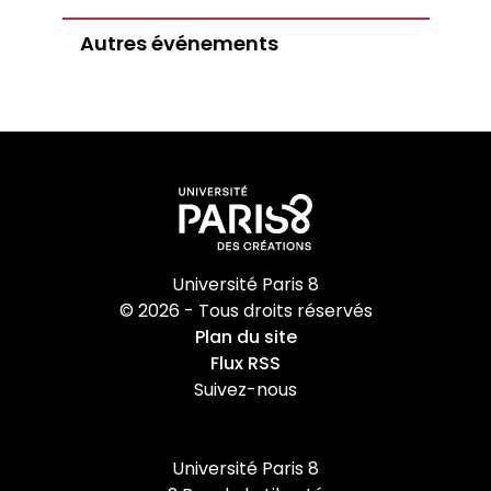
Partenariats
Autres événements
Master-Doctorat
Master en Sciences de l’éducation et de la
formation (ETLV)
Doctorat en Sciences de l’éducation et de la
formation
Université Paris 8
© 2026 - Tous droits réservés
Plan du site
Flux RSS
Suivez-nous
Université Paris 8