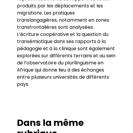
produits par les déplacements et les
Partenariats
migrations. Les pratiques
translangagières, notamment en zones
Master-Doctorat
transfrontalières sont analysées.
Master en Sciences de l’éducation et de la
L’écriture coopérative et la question du
formation (ETLV)
transémiotique dans ses rapports à la
Doctorat en Sciences de l’éducation et de la
pédagogie et à la clinique sont également
formation
explorées sur différents terrains et au sein
de l’observatoire du plurilinguisme en
Afrique qui donne lieu à des échanges
entre plusieurs universités de différents
pays.
Dans la même