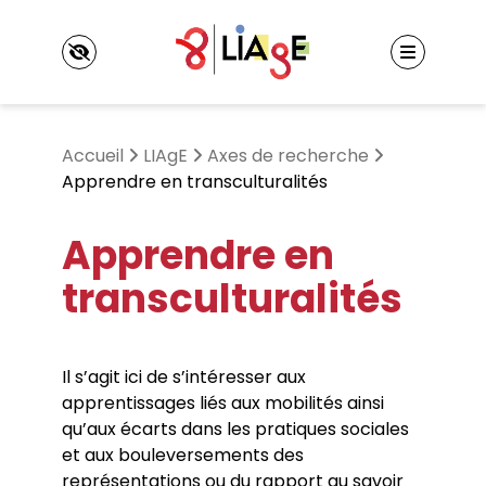
Panneau de gestion des cookies
Accueil
LIAgE
Axes de recherche
Apprendre en transculturalités
LIAgE
Apprendre en
Laboratoire Interculturalités, Apprentissages,
transculturalités
marGes, Expériences
Événements
Axes de recherche
Colloques et journées d’étude
Informations pratiques
Séminaires
Membres
Il s’agit ici de s’intéresser aux
Autres événements
Membres titulaires
apprentissages liés aux mobilités ainsi
Doctorant·es et docteur·es
Publications
qu’aux écarts dans les pratiques sociales
Membres associés
et aux bouleversements des
Ouvrages et coordination de revues
Projets financés
représentations ou du rapport au savoir