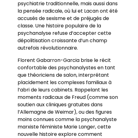
psychiatrie traditionnelle, mais aussi dans
Partenariats
la pensée radicale, où lui et Lacan ont été
accusés de sexisme et de préjugés de
Master-Doctorat
classe. Une histoire populaire de la
psychanalyse refuse d’accepter cette
Master en Sciences de l’éducation et de la
dépolitisation croissante d’un champ
formation (ETLV)
Doctorat en Sciences de l’éducation et de la
autrefois révolutionnaire.
formation
Florent Gabarron-Garcia brise le récit
confortable des psychanalystes en tant
que théoriciens de salon, interprétant
placidement les complexes familiaux à
l’abri de leurs cabinets. Rappelant les
moments radicaux de Freud (comme son
soutien aux cliniques gratuites dans
l’Allemagne de Weimar), ou des figures
moins connues comme la psychanalyste
marxiste féministe Marie Langer, cette
nouvelle histoire explore comment