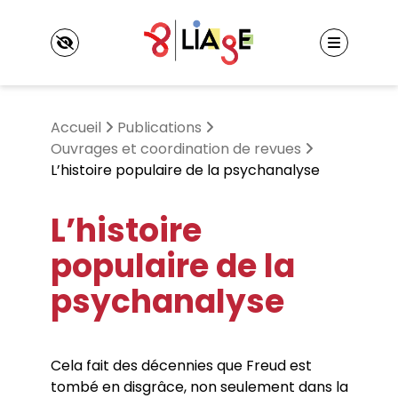
Panneau de gestion des cookies
Accueil
Publications
Ouvrages et coordination de revues
L’histoire populaire de la psychanalyse
LIAgE
L’histoire
Laboratoire Interculturalités, Apprentissages,
marGes, Expériences
Événements
populaire de la
Axes de recherche
Colloques et journées d’étude
Informations pratiques
psychanalyse
Séminaires
Membres
Autres événements
Membres titulaires
Doctorant·es et docteur·es
Publications
Membres associés
Cela fait des décennies que Freud est
Ouvrages et coordination de revues
tombé en disgrâce, non seulement dans la
Projets financés