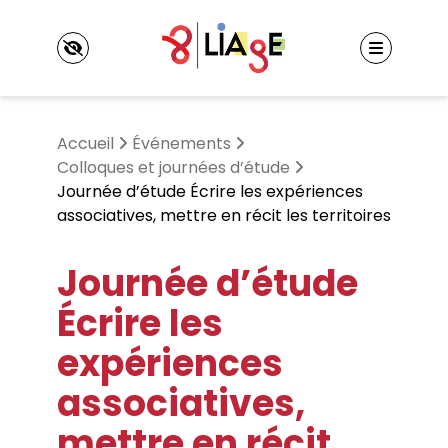
Panneau de gestion des cookies
Accueil
Événements
Colloques et journées d’étude
Journée d’étude Écrire les expériences
associatives, mettre en récit les territoires
LIAgE
Laboratoire Interculturalités, Apprentissages,
Journée d’étude
marGes, Expériences
Événements
Axes de recherche
Colloques et journées d’étude
Écrire les
Informations pratiques
Séminaires
Membres
Autres événements
expériences
Membres titulaires
Doctorant·es et docteur·es
associatives,
Publications
Membres associés
Ouvrages et coordination de revues
mettre en récit
Projets financés