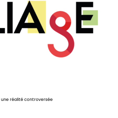
t formations en Seine-Saint-
borative d’archives (2024)
 travailleurs et
s (XIXe-XXIe siècles
 une réalité controversée