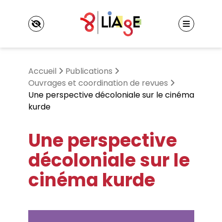
Panneau de gestion des cookies
Accueil
Publications
Ouvrages et coordination de revues
Une perspective décoloniale sur le cinéma
kurde
LIAgE
Laboratoire Interculturalités, Apprentissages,
Une perspective
marGes, Expériences
Événements
Axes de recherche
Colloques et journées d’étude
décoloniale sur le
Informations pratiques
Séminaires
Membres
Autres événements
cinéma kurde
Membres titulaires
Doctorant·es et docteur·es
Publications
Membres associés
Ouvrages et coordination de revues
Projets financés