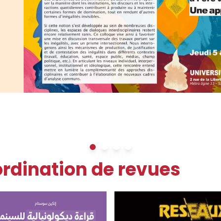
t formations en Seine-Saint-
borative d’archives (2024)
Fabr
 travailleurs et
s (XIXe-XXIe siècles
haut
quel
Voir plu
rdination de revues