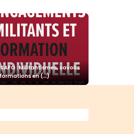
Lire plus
Lire plus
lSAFO : Militantismes, savoirs
 formations en (…)