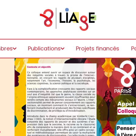
bres
Publications
Projets financés
P
prentissages, marGes,
ues
int-Denis"
 et de la formation (ETLV)
et militantes des adultes en
on et de la formation
le).